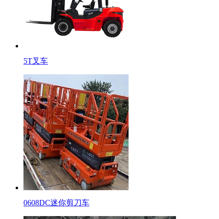
5T叉车
0608DC迷你剪刀车