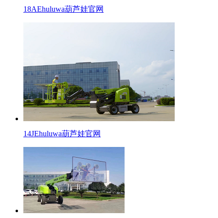
18AEhuluwa葫芦娃官网
14JEhuluwa葫芦娃官网