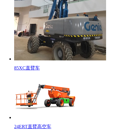
85XC直臂车
24ERT直臂高空车