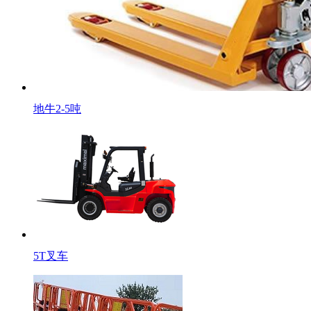
地牛2-5吨
5T叉车