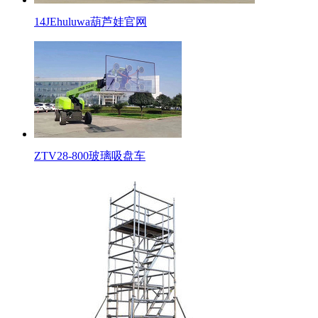
14JEhuluwa葫芦娃官网
ZTV28-800玻璃吸盘车