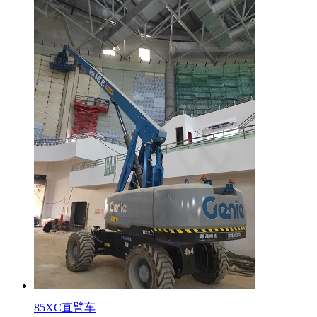
85XC直臂车