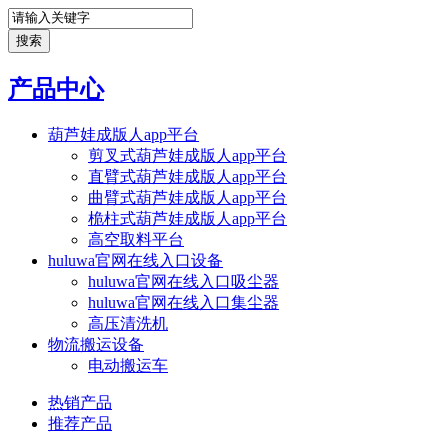
产品中心
葫芦娃成版人app平台
剪叉式葫芦娃成版人app平台
直臂式葫芦娃成版人app平台
曲臂式葫芦娃成版人app平台
桅柱式葫芦娃成版人app平台
高空取料平台
huluwa官网在线入口设备
huluwa官网在线入口吸尘器
huluwa官网在线入口集尘器
高压清洗机
物流搬运设备
电动搬运车
热销产品
推荐产品