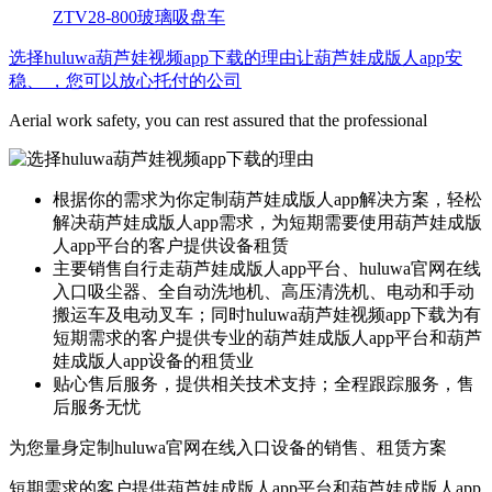
ZTV28-800玻璃吸盘车
选择huluwa葫芦娃视频app下载的理由
让葫芦娃成版人app安
稳、 ，您可以放心托付的公司
Aerial work safety, you can rest assured that the professional
根据你的需求为你定制葫芦娃成版人app解决方案，轻松
解决葫芦娃成版人app需求，为短期需要使用葫芦娃成版
人app平台的客户提供设备租赁
主要销售自行走葫芦娃成版人app平台、huluwa官网在线
入口吸尘器、全自动洗地机、高压清洗机、电动和手动
搬运车及电动叉车；同时huluwa葫芦娃视频app下载为有
短期需求的客户提供专业的葫芦娃成版人app平台和葫芦
娃成版人app设备的租赁业
贴心售后服务，提供相关技术支持；全程跟踪服务，售
后服务无忧
为您量身定制huluwa官网在线入口设备的销售、租赁方案
短期需求的客户提供葫芦娃成版人app平台和葫芦娃成版人app