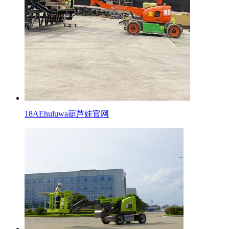
18AEhuluwa葫芦娃官网