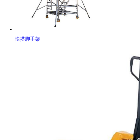
快搭脚手架