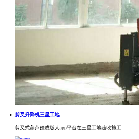
剪叉升降机三星工地
剪叉式葫芦娃成版人app平台在三星工地验收施工