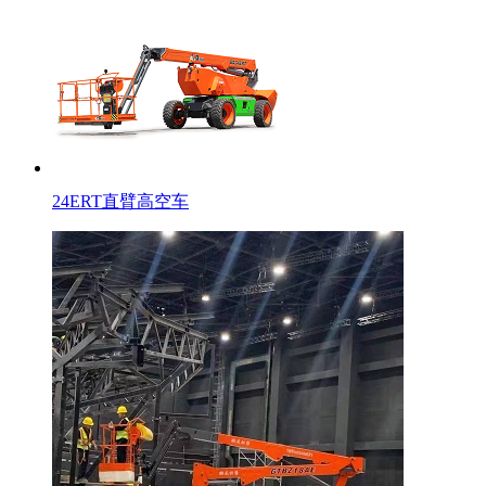
24ERT直臂高空车