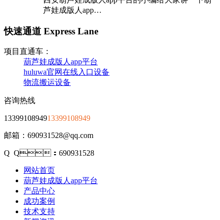
芦娃成版人app…
快速通道 Express Lane
项目直通车：
葫芦娃成版人app平台
huluwa官网在线入口设备
物流搬运设备
咨询热线
13399108949
13399108949
邮箱：690931528@qq.com
Q Q：690931528
网站首页
葫芦娃成版人app平台
产品中心
成功案例
技术支持