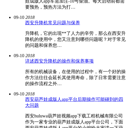
娃成版人app车需加注-10号柴油。每天启动前都需
要预热，预热方法为打…
09-10
2018
西安升降机常见问题与保养
升降机，它的出现**了人力的辛劳，那么在西安升
降机的使用中，您又注意到哪些问题呢？对于常见
的问题和保养您…
09-10
2018
详述西安升降机的操作和保养事项
所有的机械设备，在使用的过程中，有一个好的操
作方法往往会延长其使用寿命，除了日常需要注意
的操作流程之外…
09-10
2018
西安葫芦娃成版人app平台后期操作可能碰到的四
大问题
西安huluwa葫芦娃视频app下载工程机械有限公司
作为一家专业的葫芦娃成版人app平台公司，下面
西安葫芦娃成版人app平台的小编给大家讲一下葫