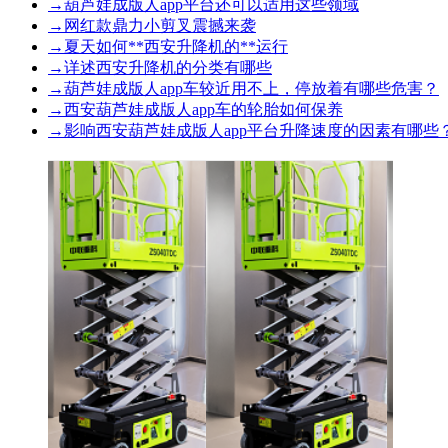
→
葫芦娃成版人app平台还可以适用这些领域
→
网红款鼎力小剪叉震撼来袭
→
夏天如何**西安升降机的**运行
→
详述西安升降机的分类有哪些
→
葫芦娃成版人app车较近用不上，停放着有哪些危害？
→
西安葫芦娃成版人app车的轮胎如何保养
→
影响西安葫芦娃成版人app平台升降速度的因素有哪些