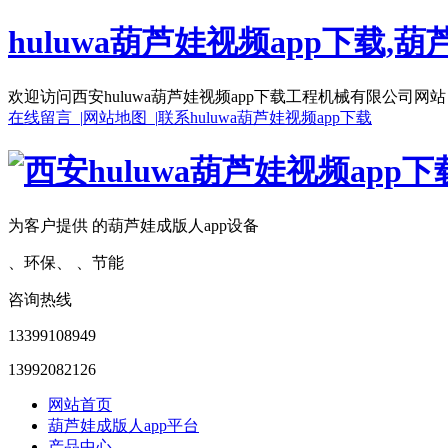
huluwa葫芦娃视频app下载,葫
欢迎访问西安huluwa葫芦娃视频app下载工程机械有限公司网站
在线留言 |
网站地图 |
联系huluwa葫芦娃视频app下载
为客户提供 的葫芦娃成版人app设备
、环保、 、节能
咨询热线
13399108949
13992082126
网站首页
葫芦娃成版人app平台
产品中心