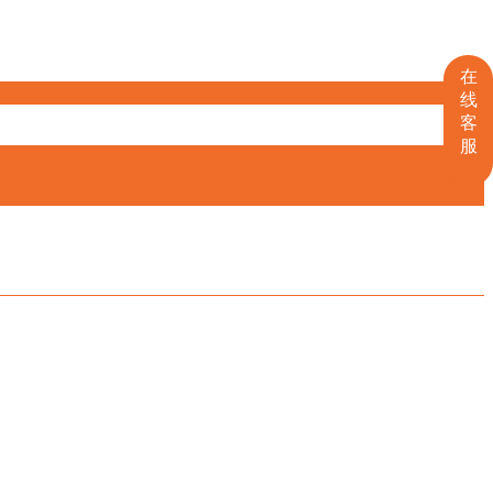
在
线
客
服