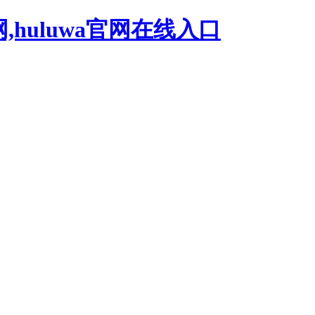
网,huluwa官网在线入口