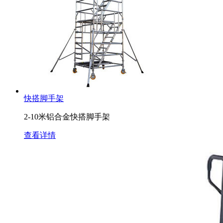
快搭脚手架
2-10米铝合金快搭脚手架
查看详情