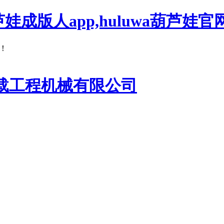
芦娃成版人app,huluwa葫芦娃官
！