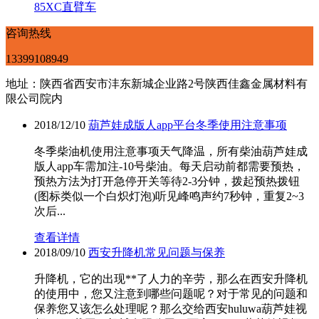
85XC直臂车
咨询热线
13399108949
地址：陕西省西安市沣东新城企业路2号陕西佳鑫金属材料有
限公司院内
2018/12/10
葫芦娃成版人app平台冬季使用注意事项
冬季柴油机使用注意事项天气降温，所有柴油葫芦娃成
版人app车需加注-10号柴油。每天启动前都需要预热，
预热方法为打开急停开关等待2-3分钟，拨起预热拨钮
(图标类似一个白炽灯泡)听见峰鸣声约7秒钟，重复2~3
次后...
查看详情
2018/09/10
西安升降机常见问题与保养
升降机，它的出现**了人力的辛劳，那么在西安升降机
的使用中，您又注意到哪些问题呢？对于常见的问题和
保养您又该怎么处理呢？那么交给西安huluwa葫芦娃视