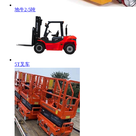
地牛2-5吨
5T叉车