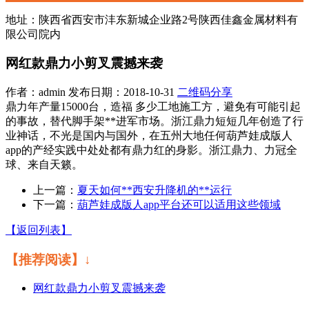
地址：陕西省西安市沣东新城企业路2号陕西佳鑫金属材料有
限公司院内
网红款鼎力小剪叉震撼来袭
作者：admin 发布日期：2018-10-31
二维码分享
鼎力年产量15000台，造福 多少工地施工方，避免有可能引起
的事故，替代脚手架**进军市场。浙江鼎力短短几年创造了行
业神话，不光是国内与国外，在五州大地任何葫芦娃成版人
app的产经实践中处处都有鼎力红的身影。浙江鼎力、力冠全
球、来自天籁。
上一篇：
夏天如何**西安升降机的**运行
下一篇：
葫芦娃成版人app平台还可以适用这些领域
【返回列表】
【推荐阅读】↓
网红款鼎力小剪叉震撼来袭