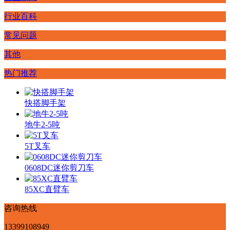
行业百科
常见问题
其他
热门推荐
快搭脚手架
地牛2-5吨
5T叉车
0608DC迷你剪刀车
85XC直臂车
咨询热线
13399108949