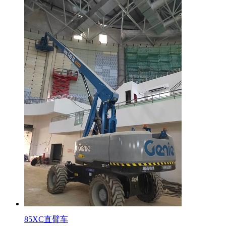
85XC直臂车