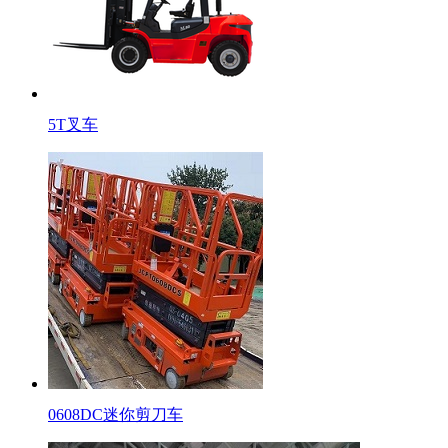
5T叉车
0608DC迷你剪刀车