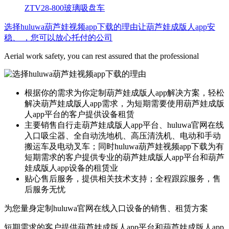
ZTV28-800玻璃吸盘车
选择huluwa葫芦娃视频app下载的理由
让葫芦娃成版人app安
稳、 ，您可以放心托付的公司
Aerial work safety, you can rest assured that the professional
根据你的需求为你定制葫芦娃成版人app解决方案，轻松
解决葫芦娃成版人app需求，为短期需要使用葫芦娃成版
人app平台的客户提供设备租赁
主要销售自行走葫芦娃成版人app平台、huluwa官网在线
入口吸尘器、全自动洗地机、高压清洗机、电动和手动
搬运车及电动叉车；同时huluwa葫芦娃视频app下载为有
短期需求的客户提供专业的葫芦娃成版人app平台和葫芦
娃成版人app设备的租赁业
贴心售后服务，提供相关技术支持；全程跟踪服务，售
后服务无忧
为您量身定制huluwa官网在线入口设备的销售、租赁方案
短期需求的客户提供葫芦娃成版人app平台和葫芦娃成版人app