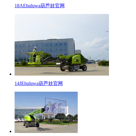
18AEhuluwa葫芦娃官网
14JEhuluwa葫芦娃官网