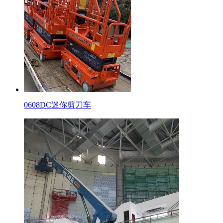
0608DC迷你剪刀车