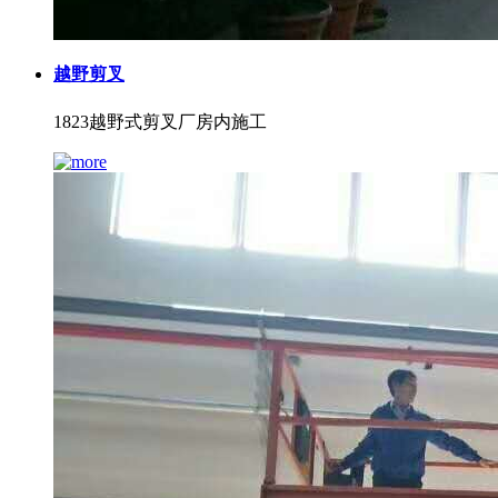
越野剪叉
1823越野式剪叉厂房内施工