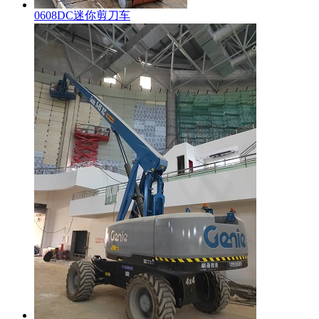
0608DC迷你剪刀车