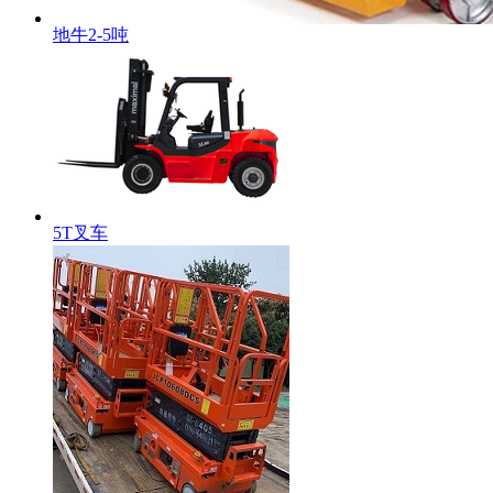
地牛2-5吨
5T叉车