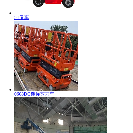
5T叉车
0608DC迷你剪刀车