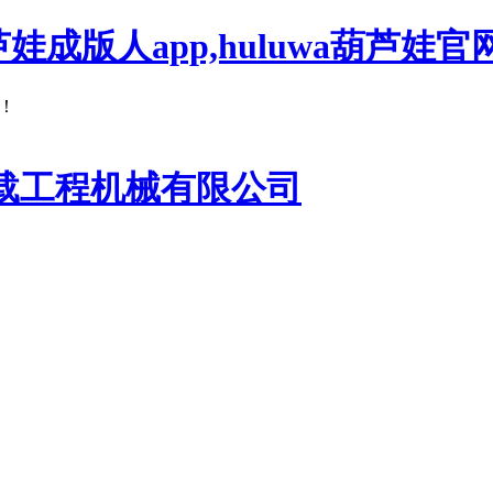
芦娃成版人app,huluwa葫芦娃官
！