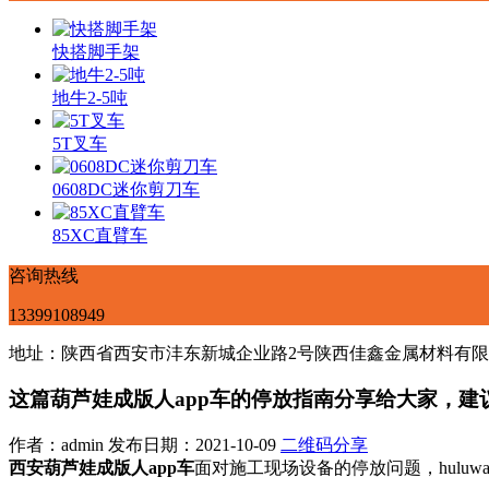
快搭脚手架
地牛2-5吨
5T叉车
0608DC迷你剪刀车
85XC直臂车
咨询热线
13399108949
地址：陕西省西安市沣东新城企业路2号陕西佳鑫金属材料有
这篇葫芦娃成版人app车的停放指南分享给大家，建议
作者：admin 发布日期：2021-10-09
二维码分享
西安葫芦娃成版人app车
面对施工现场设备的停放问题，hulu