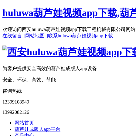
huluwa葫芦娃视频app下载,葫
欢迎访问西安huluwa葫芦娃视频app下载工程机械有限公司网站
在线留言 |
网站地图 |
联系huluwa葫芦娃视频app下载
为客户提供安全高效的葫芦娃成版人app设备
安全、环保、高效、节能
咨询热线
13399108949
13992082126
网站首页
葫芦娃成版人app平台
产品中心