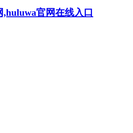
网,huluwa官网在线入口