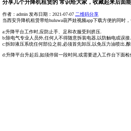
分享几个升降机租赁的 常识给大家，收藏起来后面能用
作者：admin 发布日期：2021-07-07
二维码分享
当西安升降机租赁带给huluwa葫芦娃视频app下载方便的同时，也
a:升降平台工作时,应防止手、足和衣服受到挤压.
b:除电气专业人员外,任何人不得随意拆装电器,以防触电或误接.
c:拆卸液压系统任何部位之前,必须首先卸压,以免压力油喷出,
d:升降平台升起后,如须停留一段时间,或需要进入工作台下面检