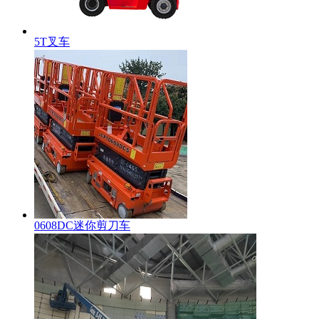
5T叉车
0608DC迷你剪刀车