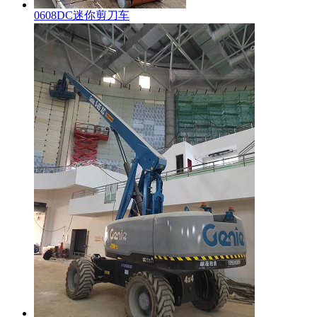
0608DC迷你剪刀车