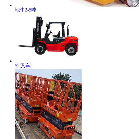
地牛2-5吨
5T叉车