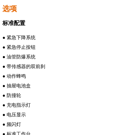
选项
标准配置
●
紧急下降系统
●
紧急停止按钮
●
油管防爆系统
●
带传感器的双前刹
●
动作蜂鸣
●
抽屉电池盒
●
防撞轮
●
充电指示灯
●
电压显示
●
频闪灯
●
标准工作台