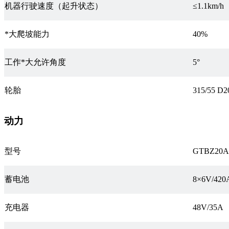
机器行驶速度（起升状态）
≤1.1km/h
*大爬坡能力
40%
工作*大允许角度
5°
轮胎
315/55 D2
动力
型号
GTBZ20A
蓄电池
8×6V/420
充电器
48V/35A