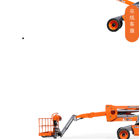
在
线
客
服